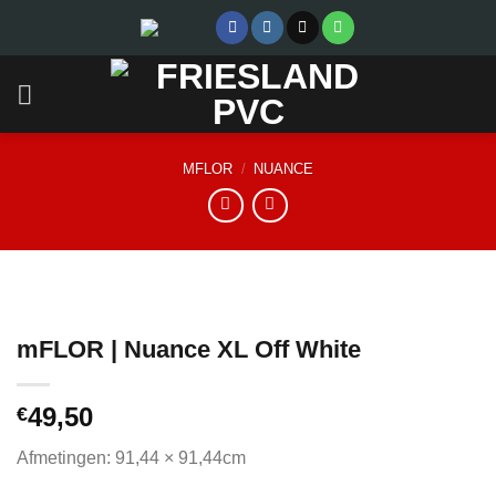
Skip
to
content
MFLOR
/
NUANCE
mFLOR | Nuance XL Off White
49,50
€
Afmetingen: 91,44 × 91,44cm