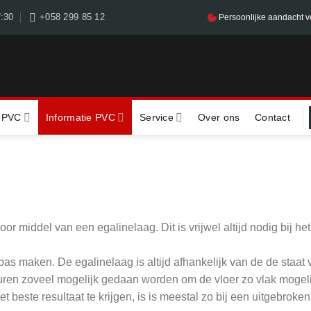
7:30
+058 299 85 12
Persoonlijke aandacht v
 PVC
Informatie PVC
Service
Over ons
Contact
r middel van een egalinelaag. Dit is vrijwel altijd nodig bij het
as maken. De egalinelaag is altijd afhankelijk van de de staat
huren zoveel mogelijk gedaan worden om de vloer zo vlak mogeli
 beste resultaat te krijgen, is is meestal zo bij een uitgebroken