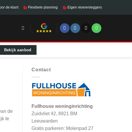
oor de klant
Flexibele planning
Eigen vloerenleggers
Bekijk aanbod
Contact
Fullhouse woninginrichting
 van de
Zuidvliet 42, 8921 BM
jk te
Leeuwarden
Gratis parkeren: Molenpad 27