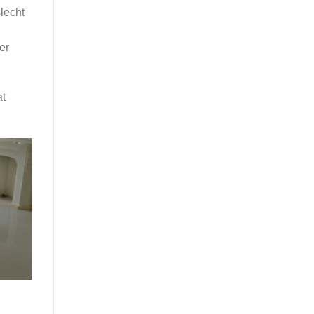
lecht
er
at