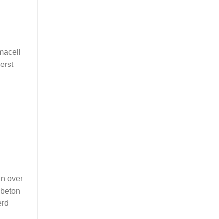
macell
erst
an over
 beton
erd