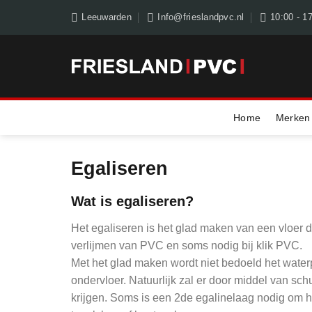
Skip
Leeuwarden
Info@frieslandpvc.nl
10:00 - 1
to
content
Home
Merken
Egaliseren
Wat is egaliseren?
Het egaliseren is het glad maken van een vloer doo
verlijmen van PVC en soms nodig bij klik PVC.
Met het glad maken wordt niet bedoeld het waterp
ondervloer. Natuurlijk zal er door middel van sc
krijgen. Soms is een 2de egalinelaag nodig om het