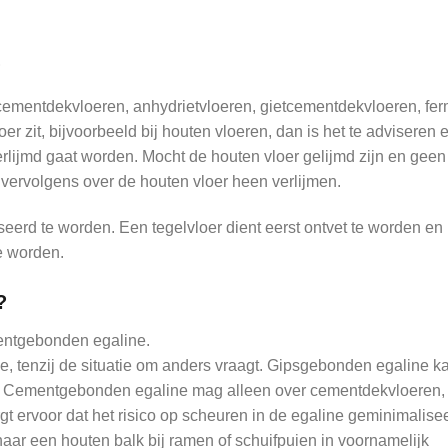
?
cementdekvloeren, anhydrietvloeren, gietcementdekvloeren, fer
er zit, bijvoorbeeld bij houten vloeren, dan is het te adviseren e
lijmd gaat worden. Mocht de houten vloer gelijmd zijn en geen
vervolgens over de houten vloer heen verlijmen.
iseerd te worden. Een tegelvloer dient eerst ontvet te worden en
e worden.
?
entgebonden egaline.
, tenzij de situatie om anders vraagt. Gipsgebonden egaline k
m. Cementgebonden egaline mag alleen over cementdekvloeren,
t ervoor dat het risico op scheuren in de egaline geminimalise
aar een houten balk bij ramen of schuifpuien in voornamelijk