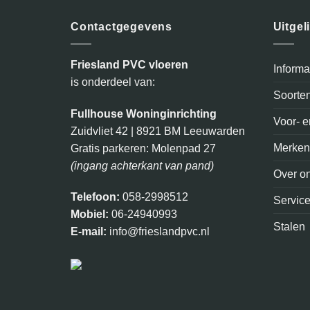
Contactgegevens
Uitgel
Friesland PVC vloeren
Inform
is onderdeel van:
Soorte
Fullhouse Woninginrichting
Voor- 
Zuidvliet 42 | 8921 BM Leeuwarden
Merke
Gratis parkeren: Molenpad 27
(ingang achterkant van pand)
Over o
Telefoon:
058-2998512
Servic
Mobiel:
06-24940993
Stalen
E-mail:
info@frieslandpvc.nl