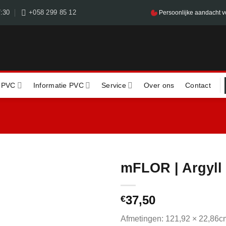
7:30
+058 299 85 12
Persoonlijke aandacht v
 PVC
Informatie PVC
Service
Over ons
Contact
mFLOR | Argyll 
37,50
€
Afmetingen: 121,92 × 22,86c