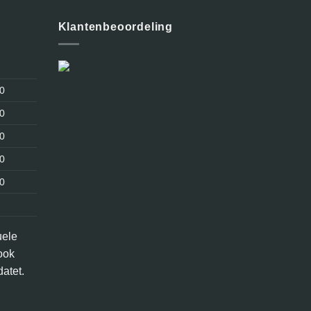
Klantenbeoordeling
30
30
30
30
30
uele
ook
atet.