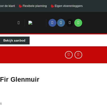
oor de klant
Flexibele planning
Eigen vloerenleggers
Bekijk aanbod
Fir Glenmuir
m