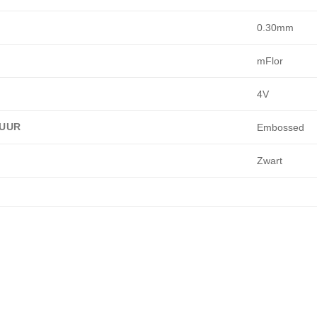
0.30mm
mFlor
4V
UUR
Embossed
Zwart