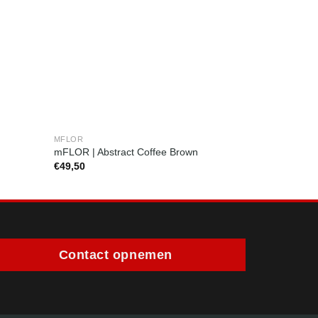
MFLOR
MFLOR
mFLOR | Abstract Coffee Brown
mFLOR | Abs
€
49,50
€
49,50
Contact opnemen