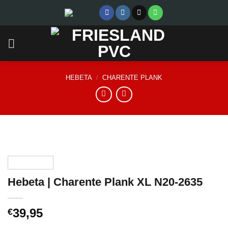
Skip
to
content
HEBETA
/
CHARENTE PLANK
Hebeta | Charente Plank XL N20-2635
39,95
€