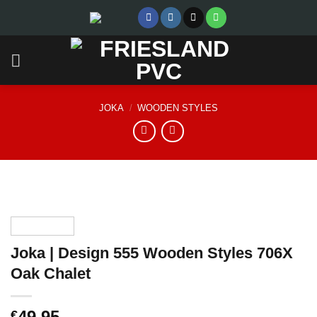
Skip
to
content
JOKA
/
WOODEN STYLES
Joka | Design 555 Wooden Styles 706X
Oak Chalet
49,95
€