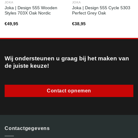
JOKA
JOKA
Joka | Design 555 Wooden
Joka | Design 555 Cycle 5303
Styles 703X Oak Nordic
Perfect Grey Oak
€
49,95
€
38,95
Wij ondersteunen u graag bij het maken van
de juiste keuze!
Contact opnemen
Contactgegevens