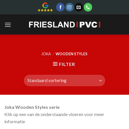
Skip
to
content
JOKA
/
WOODEN STYLES
FILTER
Joka Wooden Styles serie
Klik op een van de onderstaande vloeren voor meer
informatie