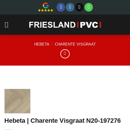
Skip
to
content
HEBETA
/
CHARENTE VISGRAAT
Hebeta | Charente Visgraat N20-197276