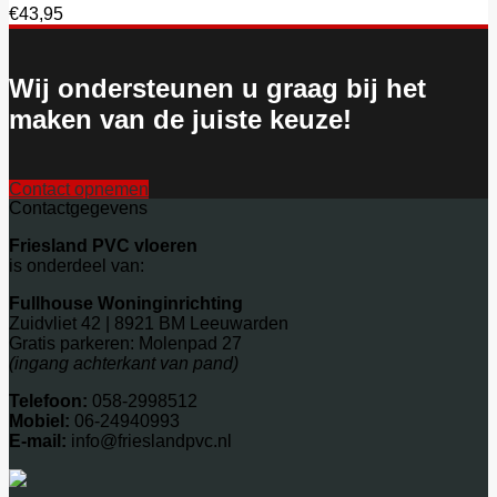
€
43,95
Wij ondersteunen u graag bij het
maken van de juiste keuze!
Contact opnemen
Contactgegevens
Friesland PVC vloeren
is onderdeel van:
Fullhouse Woninginrichting
Zuidvliet 42 | 8921 BM Leeuwarden
Gratis parkeren: Molenpad 27
(ingang achterkant van pand)
Telefoon:
058-2998512
Mobiel:
06-24940993
E-mail:
info@frieslandpvc.nl