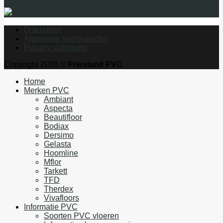
Disclaimer
Algemene voorwaarden
Privacy statement
Copyright 2026 ©
Friesland PVC
Home
Merken PVC
Ambiant
Aspecta
Beautifloor
Bodiax
Dersimo
Gelasta
Hoomline
Mflor
Tarkett
TFD
Therdex
Vivafloors
Informatie PVC
Soorten PVC vloeren