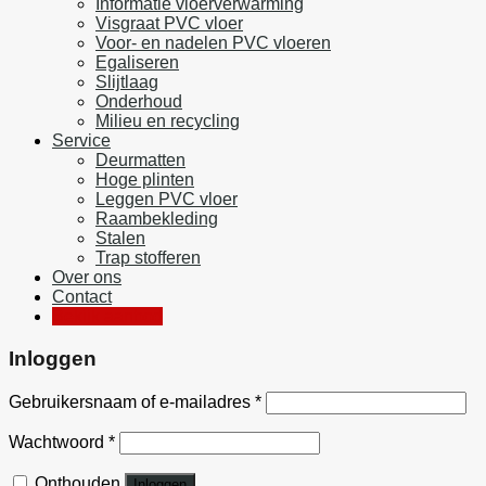
Informatie vloerverwarming
Visgraat PVC vloer
Voor- en nadelen PVC vloeren
Egaliseren
Slijtlaag
Onderhoud
Milieu en recycling
Service
Deurmatten
Hoge plinten
Leggen PVC vloer
Raambekleding
Stalen
Trap stofferen
Over ons
Contact
Bekijk aanbod
Inloggen
Gebruikersnaam of e-mailadres
*
Wachtwoord
*
Onthouden
Inloggen