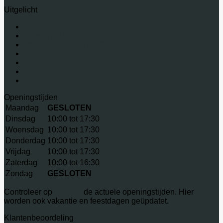
Uitgelicht
Informatie PVC
Soorten PVC vloeren
Voor- en nadelen PVC vloeren
Merken PVC
Over ons
Service
Stalen
Openingstijden
Maandag
GESLOTEN
Dinsdag
10:00 tot 17:30
Woensdag
10:00 tot 17:30
Donderdag
10:00 tot 17:30
Vrijdag
10:00 tot 17:30
Zaterdag
10:00 tot 16:30
Zondag
GESLOTEN
Controleer op
Google
de actuele openingstijden. Hier
worden ook vakantie en feestdagen geüpdatet.
Klantenbeoordeling