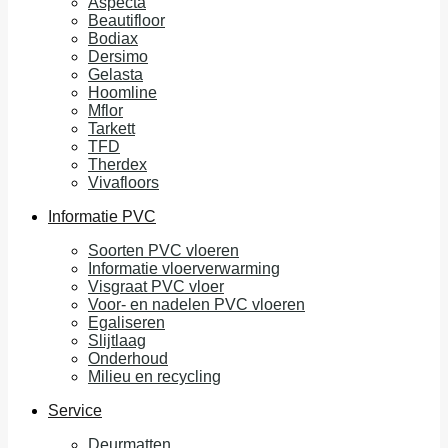
Aspecta
Beautifloor
Bodiax
Dersimo
Gelasta
Hoomline
Mflor
Tarkett
TFD
Therdex
Vivafloors
Informatie PVC
Soorten PVC vloeren
Informatie vloerverwarming
Visgraat PVC vloer
Voor- en nadelen PVC vloeren
Egaliseren
Slijtlaag
Onderhoud
Milieu en recycling
Service
Deurmatten