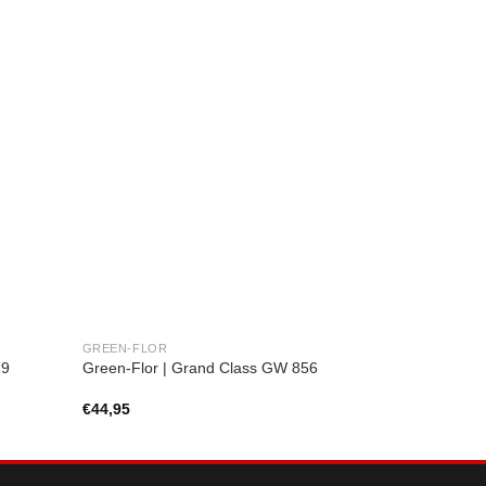
GREEN-FLOR
GREEN-FLOR
79
Green-Flor | Grand Class GW 856
Green-Flor 
€
44,95
€
44,95