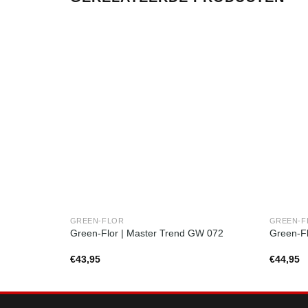
GREEN-FLOR
GREEN-F
Green-Flor | Master Trend GW 072
Green-Fl
€
43,95
€
44,95