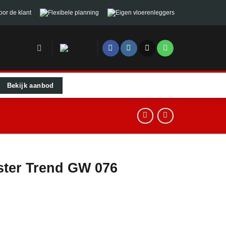
oor de klant
Flexibele planning
Eigen vloerenleggers
Bekijk aanbod
ster Trend GW 076