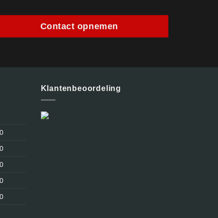
Contact opnemen
Klantenbeoordeling
30
30
30
30
30