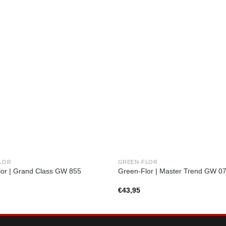
LOR
GREEN-FLOR
or | Grand Class GW 855
Green-Flor | Master Trend GW 0
€
43,95