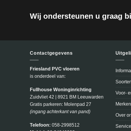
Wij ondersteunen u graag bi
Contactgegevens
Uitgel
Friesland PVC vloeren
Inform
is onderdeel van:
Soorte
Fullhouse Woninginrichting
Voor- 
Zuidvliet 42 | 8921 BM Leeuwarden
Merke
Gratis parkeren: Molenpad 27
(ingang achterkant van pand)
Over o
Telefoon:
058-2998512
Servic