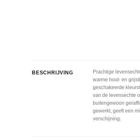
Prachtige levensechte
BESCHRIJVING
warme hout- en grijsti
geschakeerde kleurst
van de levensechte o
buitengewoon geraffin
gewerkt, geeft een m
verschijning.