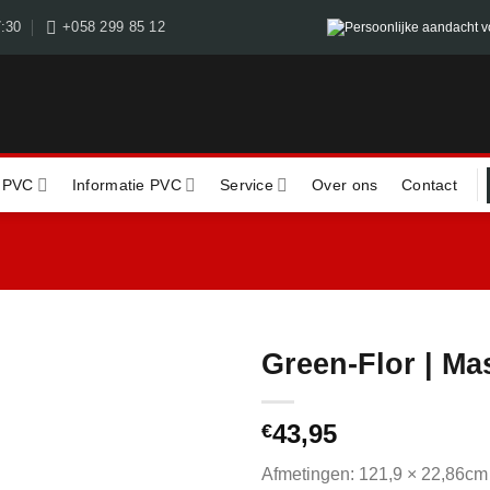
7:30
+058 299 85 12
Persoonlijke aandacht v
 PVC
Informatie PVC
Service
Over ons
Contact
Green-Flor | Ma
43,95
€
Afmetingen: 121,9 × 22,86cm