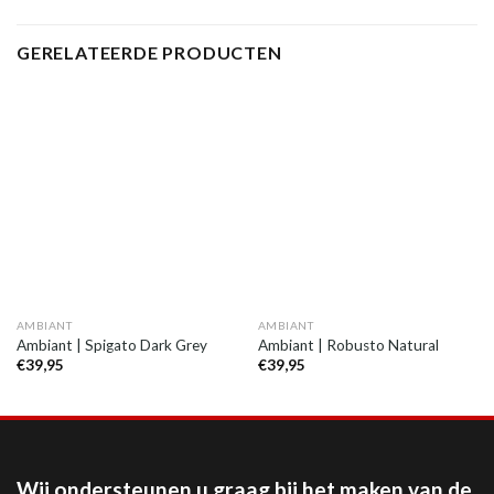
GERELATEERDE PRODUCTEN
AMBIANT
AMBIANT
Ambiant | Spigato Dark Grey
Ambiant | Robusto Natural
€
39,95
€
39,95
Wij ondersteunen u graag bij het maken van de