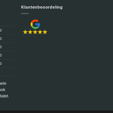
Klantenbeoordeling
30
30
30
30
30
uele
ook
atet.