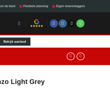
oor de klant
Flexibele planning
Eigen vloerenleggers
Bekijk aanbod
nzo Light Grey