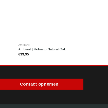
AMBIANT
AMBIANT
Ambiant | Robusto Natural Oak
Ambiant | Vi
€
39,95
€
39,95
Contact opnemen