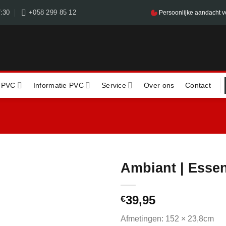
7:30
+058 299 85 12
Persoonlijke aandacht v
 PVC
Informatie PVC
Service
Over ons
Contact
Ambiant | Esse
39,95
€
Afmetingen: 152 × 23,8cm