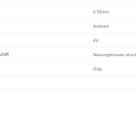
0.55mm
Ambiant
4V
UUR
Natuurgetrouwe struct
Grijs