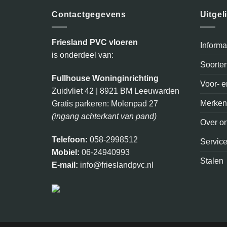
Contactgegevens
Uitgel
Friesland PVC vloeren
Inform
is onderdeel van:
Soorte
Fullhouse Woninginrichting
Voor- 
Zuidvliet 42 | 8921 BM Leeuwarden
Merke
Gratis parkeren: Molenpad 27
(ingang achterkant van pand)
Over o
Telefoon:
058-2998512
Servic
Mobiel:
06-24940993
Stalen
E-mail:
info@frieslandpvc.nl