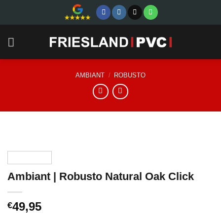
Skip
to
content
AMBIANT
/
ROBUSTO
Ambiant | Robusto Natural Oak Click
49,95
€