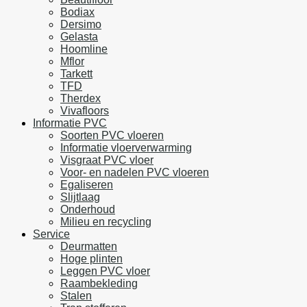
Bodiax
Dersimo
Gelasta
Hoomline
Mflor
Tarkett
TFD
Therdex
Vivafloors
Informatie PVC
Soorten PVC vloeren
Informatie vloerverwarming
Visgraat PVC vloer
Voor- en nadelen PVC vloeren
Egaliseren
Slijtlaag
Onderhoud
Milieu en recycling
Service
Deurmatten
Hoge plinten
Leggen PVC vloer
Raambekleding
Stalen