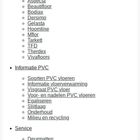
Aspecta
Beautifloor
Bodiax
Dersimo
Gelasta
Hoomline
Mflor
Tarkett
TFD
Therdex
Vivafloors
Informatie PVC
Soorten PVC vloeren
Informatie vloerverwarming
Visgraat PVC vloer
Voor- en nadelen PVC vloeren
Egaliseren
Slijtlaag
Onderhoud
Milieu en recycling
Service
Deurmatten