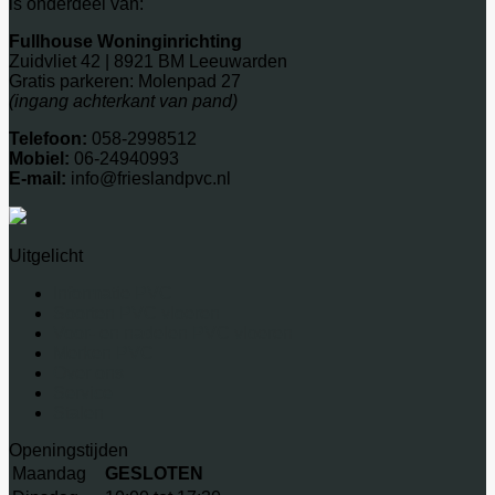
is onderdeel van:
Fullhouse Woninginrichting
Zuidvliet 42 | 8921 BM Leeuwarden
Gratis parkeren: Molenpad 27
(ingang achterkant van pand)
Telefoon:
058-2998512
Mobiel:
06-24940993
E-mail:
info@frieslandpvc.nl
Uitgelicht
Informatie PVC
Soorten PVC vloeren
Voor- en nadelen PVC vloeren
Merken PVC
Over ons
Service
Stalen
Openingstijden
Maandag
GESLOTEN