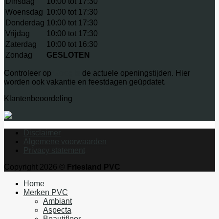
Dinsdag
10:00 tot 17:30
Woensdag
10:00 tot 17:30
Donderdag
10:00 tot 17:30
Vrijdag
10:00 tot 17:30
Zaterdag
10:00 tot 16:30
Zondag
GESLOTEN
Controleer op
Google
de actuele openingstijden. Hier
worden ook vakantie en feestdagen geüpdatet.
Klantenbeoordeling
Disclaimer
Algemene voorwaarden
Privacy statement
Copyright 2026 ©
Friesland PVC
Home
Merken PVC
Ambiant
Aspecta
Beautifloor