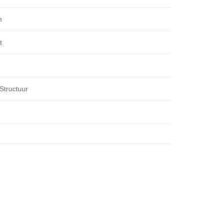
m
t
 Structuur