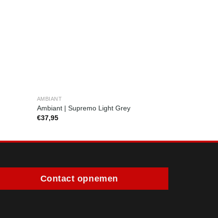
AMBIANT
AMBIANT
Ambiant | Supremo Light Grey
Ambiant | Av
€
37,95
€
37,95
Contact opnemen