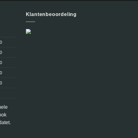
Klantenbeoordeling
30
30
30
30
30
uele
ook
atet.