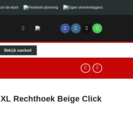
oor de klant
Flexibele planning
Eigen vloerenleggers
Bekijk aanbod
 XL Rechthoek Beige Click