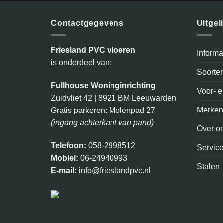
Contactgegevens
Uitgel
Friesland PVC vloeren
Inform
is onderdeel van:
Soorte
Fullhouse Woninginrichting
Voor- 
Zuidvliet 42 | 8921 BM Leeuwarden
Merke
Gratis parkeren: Molenpad 27
(ingang achterkant van pand)
Over o
Telefoon:
058-2998512
Servic
Mobiel:
06-24940993
Stalen
E-mail:
info@frieslandpvc.nl