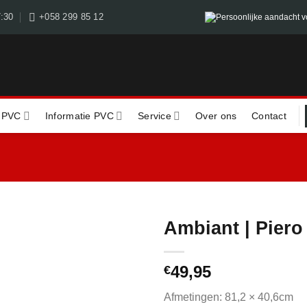
7:30
+058 299 85 12
Persoonlijke aandacht v
 PVC
Informatie PVC
Service
Over ons
Contact
Ambiant | Piero
49,95
€
Afmetingen: 81,2 × 40,6cm