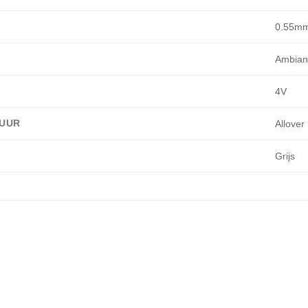
0.55m
Ambian
4V
UUR
Allover
Grijs