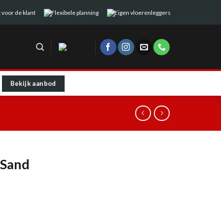
 voor de klant
Flexibele planning
Eigen vloerenleggers
Bekijk aanbod
 Sand