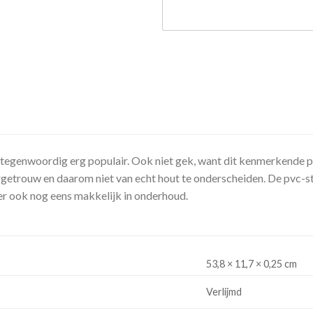
tegenwoordig erg populair. Ook niet gek, want dit kenmerkende pa
uurgetrouw en daarom niet van echt hout te onderscheiden. De pvc-s
er ook nog eens makkelijk in onderhoud.
53,8 × 11,7 × 0,25 cm
Verlijmd