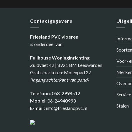
Contactgegevens
Uitgel
Friesland PVC vloeren
Inform
is onderdeel van:
Soorten
Fullhouse Woninginrichting
Voor- e
Zuidvliet 42 | 8921 BM Leeuwarden
Merke
Gratis parkeren: Molenpad 27
(ingang achterkant van pand)
Over o
Telefoon:
058-2998512
Service
Mobiel:
06-24940993
Stalen
E-mail:
info@frieslandpvc.nl