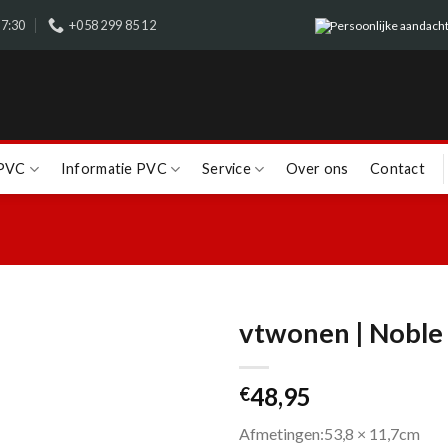
17:30
+058 299 85 12
Persoonlijke aandacht
 PVC
Informatie PVC
Service
Over ons
Contact
vtwonen | Noble
48,95
€
Afmetingen:53,8 × 11,7cm