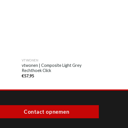
VTWONEN
VTWONEN
vtwonen | Composite Light Grey
vtwonen | C
Rechthoek Click
Rechthoek C
€
57,95
€
57,95
Contact opnemen