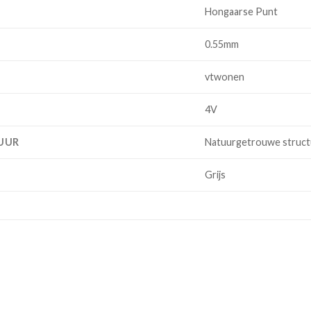
Hongaarse Punt
0.55mm
vtwonen
4V
UUR
Natuurgetrouwe structu
Grijs