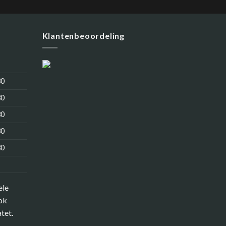
Klantenbeoordeling
30
30
30
30
30
ele
ok
tet.