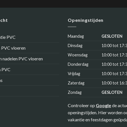
icht
Openingstijden
Maandag
GESLOTEN
atie PVC
Dinsdag
10:00 tot 17:
 PVC vloeren
Woensdag
10:00 tot 17:
n nadelen PVC vloeren
Donderdag
10:00 tot 17:
n PVC
Vrijdag
10:00 tot 17:
ns
Zaterdag
10:00 tot 16:
Zondag
GESLOTEN
Controleer op
Google
de actu
openingstijden. Hier worden o
vakantie en feestdagen geüpda