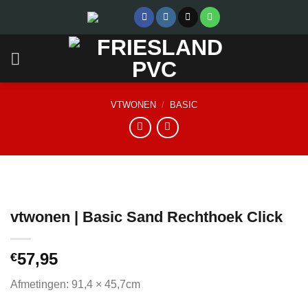
Skip
to
content
VTWONEN
/
BASIC
vtwonen | Basic Sand Rechthoek Click
57,95
€
Afmetingen: 91,4 × 45,7cm