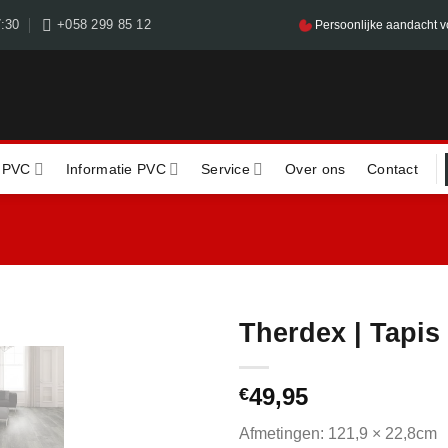
7:30
+058 299 85 12
Persoonlijke aandacht v
 PVC
Informatie PVC
Service
Over ons
Contact
Therdex | Tapis
49,95
€
Afmetingen: 121,9 × 22,8cm