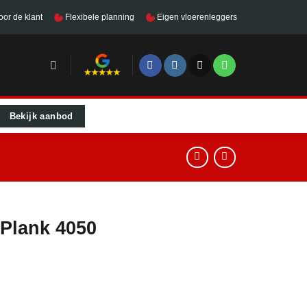
oor de klant
Flexibele planning
Eigen vloerenleggers
Bekijk aanbod
 Plank 4050