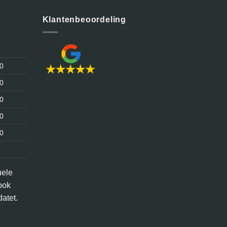
Klantenbeoordeling
30
30
30
30
30
uele
ook
atet.