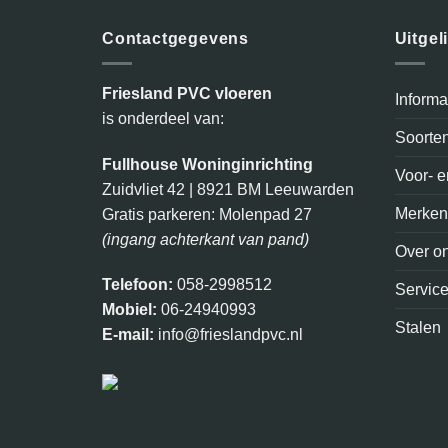
Contactgegevens
Uitgel
Friesland PVC vloeren
Inform
is onderdeel van:
Soorte
Fullhouse Woninginrichting
Voor- 
Zuidvliet 42 | 8921 BM Leeuwarden
Merke
Gratis parkeren: Molenpad 27
(ingang achterkant van pand)
Over o
Telefoon:
058-2998512
Servic
Mobiel:
06-24940993
Stalen
E-mail:
info@frieslandpvc.nl