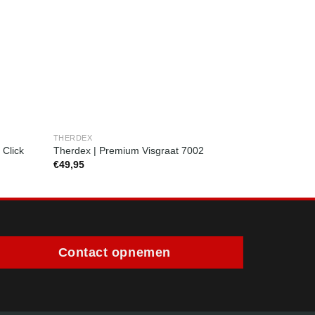
THERDEX
THERDEX
 Click
Therdex | Premium Visgraat 7002
Therdex | P
€
49,95
€
49,95
Contact opnemen