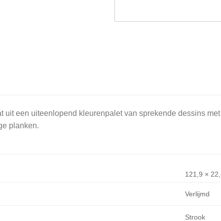
t uit een uiteenlopend kleurenpalet van sprekende dessins met e
ge planken.
121,9 × 22
Verlijmd
Strook