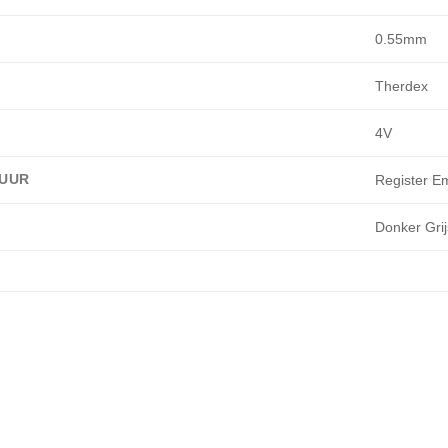
0.55mm
Therdex
4V
UUR
Register 
Donker Grij