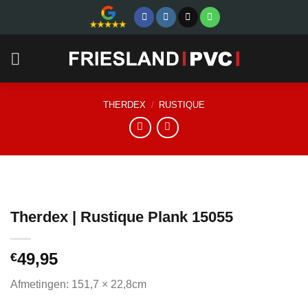
Skip
to
content
THERDEX
/
RUSTIQUE
Therdex | Rustique Plank 15055
49,95
€
Afmetingen: 151,7 × 22,8cm