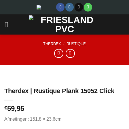
Skip
to
content
THERDEX
/
RUSTIQUE
Therdex | Rustique Plank 15052 Click
59,95
€
Afmetingen: 151,8 × 23,6cm