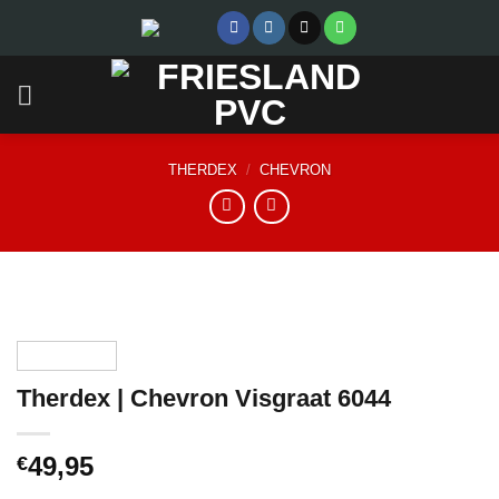
Skip
to
content
THERDEX
/
CHEVRON
Therdex | Chevron Visgraat 6044
49,95
€