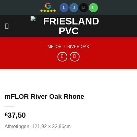
Skip
to
content
MFLOR
/
RIVER OAK
mFLOR River Oak Rhone
37,50
€
Afmetingen: 121,92 × 22,86cm