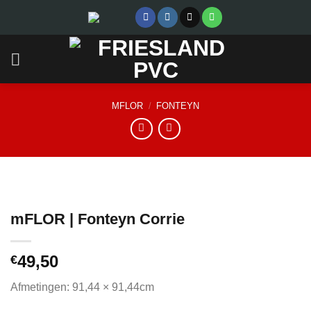
Skip
to
content
MFLOR
/
FONTEYN
mFLOR | Fonteyn Corrie
49,50
€
Afmetingen: 91,44 × 91,44cm