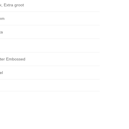
k, Extra groot
mm
ta
ster Embossed
el