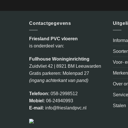
Contactgegevens
Uitgel
Friesland PVC vloeren
Inform
is onderdeel van:
Soorte
Fullhouse Woninginrichting
Voor- 
Zuidvliet 42 | 8921 BM Leeuwarden
Merke
Gratis parkeren: Molenpad 27
(ingang achterkant van pand)
Over o
Telefoon:
058-2998512
Servic
Mobiel:
06-24940993
Stalen
E-mail:
info@frieslandpvc.nl