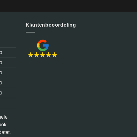
Klantenbeoordeling
30
30
30
30
30
uele
ook
atet.