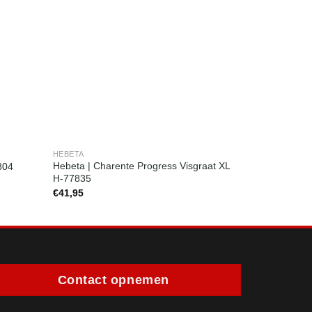
HEBETA
HEBETA
Hebeta | Charente Progress Visgraat XL
Hebeta | Cha
804
H-77835
H-77813
€
41,95
€
41,95
Contact opnemen