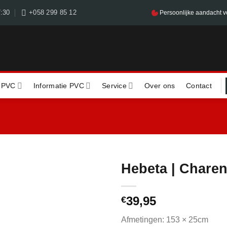
7:30
+058 299 85 12
Persoonlijke aandacht v
 PVC
Informatie PVC
Service
Over ons
Contact
Hebeta | Charen
39,95
€
Afmetingen: 153 × 25cm