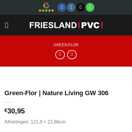
Skip
to
content
GREEN-FLOR
Green-Flor | Nature Living GW 306
30,95
€
Afmetingen: 121,9 × 22,86cm