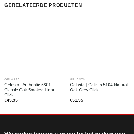
GERELATEERDE PRODUCTEN
GELASTA
GELASTA
Gelasta | Authentic 5801
Gelasta | Callisto 5104 Natural
Classic Oak Smoked Light
Oak Grey Click
Click
€
43,95
€
51,95
Wij ondersteunen u graag bij het maken van