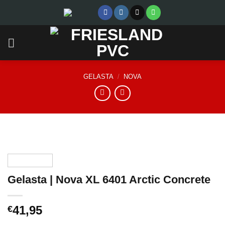
Skip
to
content
GELASTA
/
NOVA
Gelasta | Nova XL 6401 Arctic Concrete
41,95
€