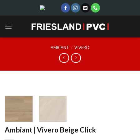
Skip
to
content
AMBIANT
/
VIVERO
Ambiant | Vivero Beige Click