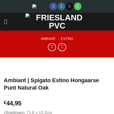
Skip
to
content
AMBIANT
/
ESTINO
Ambiant | Spigato Estino Hongaarse
Punt Natural Oak
44,95
€
Afmetingen: 71,8 × 15,2cm