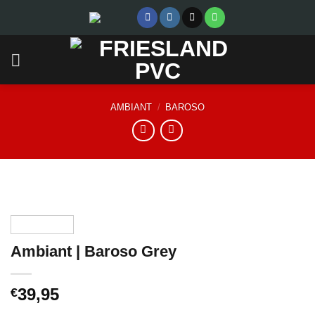
Skip
to
content
AMBIANT
/
BAROSO
Ambiant | Baroso Grey
39,95
€