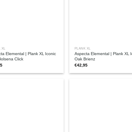
 XL
PLANK XL
ta Elemental | Plank XL Iconic
Aspecta Elemental | Plank XL I
olsena Click
Oak Brienz
95
€
42,95