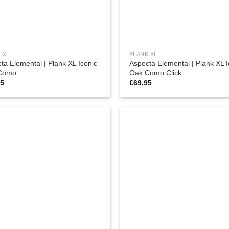
 XL
PLANK XL
ta Elemental | Plank XL Iconic
Aspecta Elemental | Plank XL I
Como
Oak Como Click
95
€
69,95