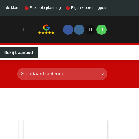
oor de klant
Flexibele planning
Eigen vloerenleggers
Bekijk aanbod