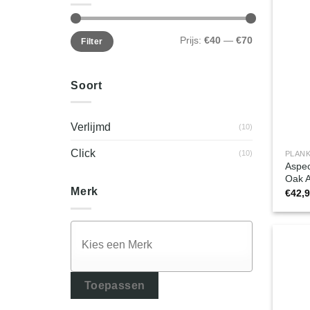
Min.
Max.
Prijs:
€40
—
€70
Filter
prijs
prijs
Soort
Verlijmd
(10)
Click
(10)
PLANK
Aspec
Oak 
Merk
€
42,
Toepassen