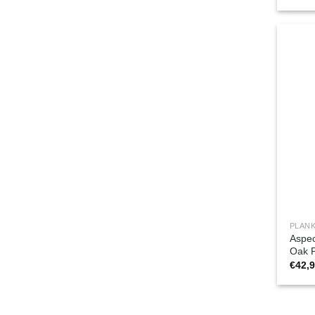
PLANK
Aspec
Oak 
€
42,