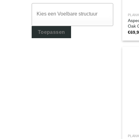
PLANK
Aspec
Oak C
Toepassen
€
69,
PLANK