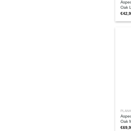
Aspec
Oak 
€
42,
PLANK
Aspec
Oak M
€
69,