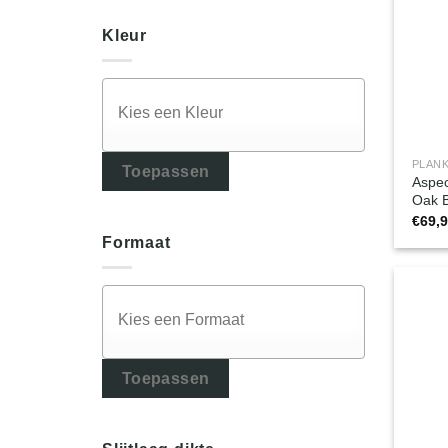
Kleur
PLANK
Toepassen
Aspec
Oak B
€
69,
Formaat
Toepassen