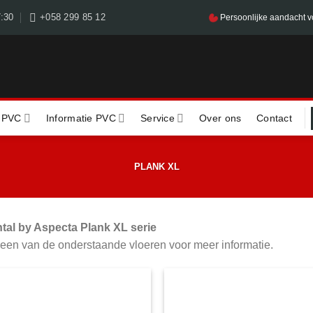
7:30
+058 299 85 12
Persoonlijke aandacht v
 PVC
Informatie PVC
Service
Over ons
Contact
PLANK XL
tal by Aspecta Plank XL serie
 een van de onderstaande vloeren voor meer informatie.