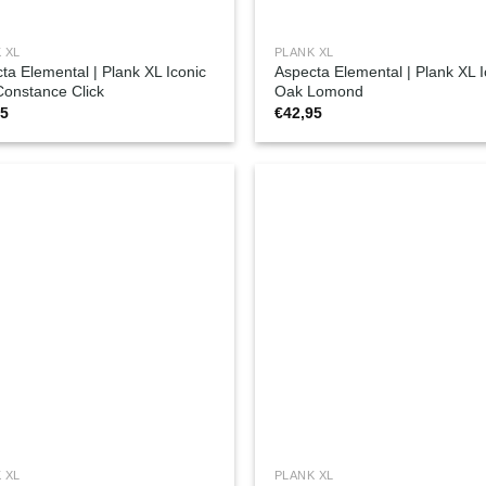
 XL
PLANK XL
ta Elemental | Plank XL Iconic
Aspecta Elemental | Plank XL I
onstance Click
Oak Lomond
95
€
42,95
 XL
PLANK XL