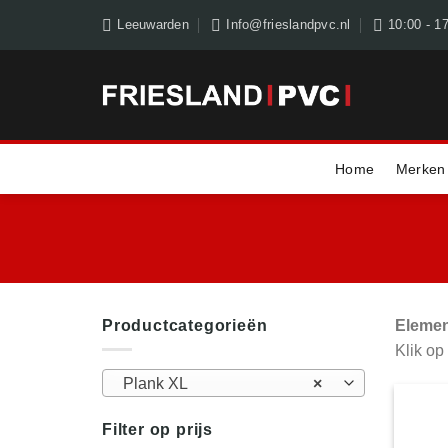
Skip
Leeuwarden
Info@frieslandpvc.nl
10:00 - 1
to
content
Home
Merken
Productcategorieën
Elemen
Klik op
Plank XL
×
Filter op prijs