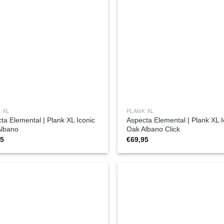
 XL
PLANK XL
ta Elemental | Plank XL Iconic
Aspecta Elemental | Plank XL I
Albano
Oak Albano Click
95
€
69,95