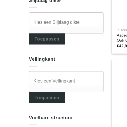
Slijtlaag dikte
PLANK
Aspec
Toepassen
Oak 
€
42,
Vellingkant
Toepassen
Voelbare structuur