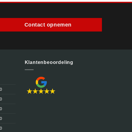
Contact opnemen
Klantenbeoordeling
30
30
30
30
30