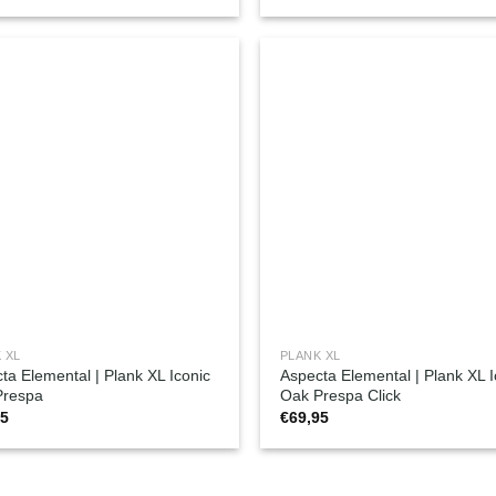
 XL
PLANK XL
ta Elemental | Plank XL Iconic
Aspecta Elemental | Plank XL I
Prespa
Oak Prespa Click
95
€
69,95