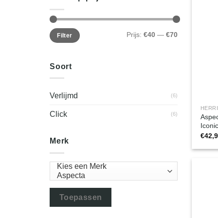
Min.
Max.
Prijs:
€40
—
€70
Filter
prijs
prijs
Soort
Verlijmd
(6)
HERR
Click
(6)
Aspec
Iconi
€
42,
Merk
Toepassen