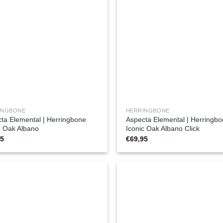
INGBONE
HERRINGBONE
ta Elemental | Herringbone
Aspecta Elemental | Herringb
c Oak Albano
Iconic Oak Albano Click
95
€
69,95