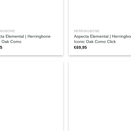
INGBONE
HERRINGBONE
ta Elemental | Herringbone
Aspecta Elemental | Herringb
c Oak Como
Iconic Oak Como Click
95
€
69,95