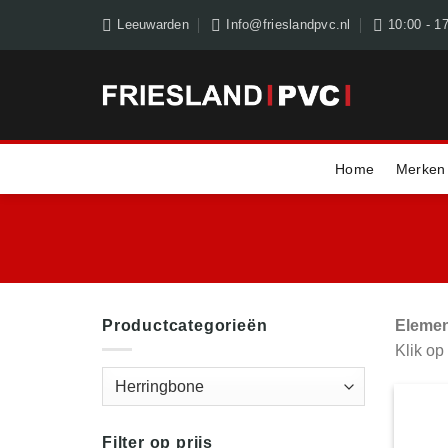
Skip
Leeuwarden
Info@frieslandpvc.nl
10:00 - 1
to
content
Home
Merken
Productcategorieën
Elemen
Klik op
Filter op prijs