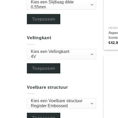
Toepassen
HERR
Aspec
Iconi
Vellingkant
€
42,
Toepassen
Voelbare structuur
Toepassen