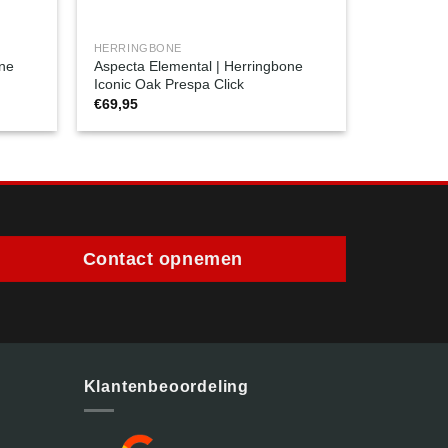
HERRINGBONE
one
Aspecta Elemental | Herringbone
Iconic Oak Prespa Click
€
69,95
Contact opnemen
Klantenbeoordeling