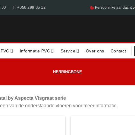
7:30
+058 299 85 12
Persoonlijke aandacht v
 PVC
Informatie PVC
Service
Over ons
Contact
HERRINGBONE
tal by Aspecta Visgraat serie
 een van de onderstaande vloeren voor meer informatie.