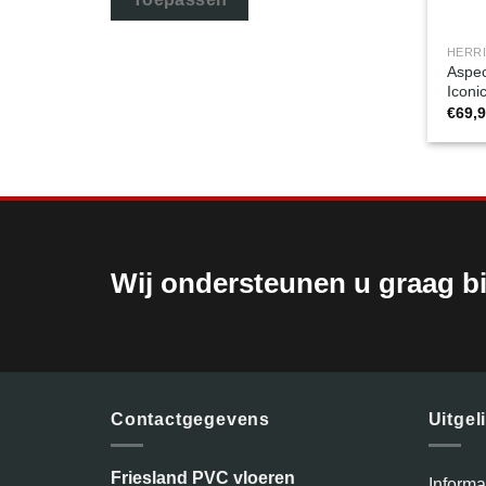
HERR
Aspec
Iconi
€
69,
Wij ondersteunen u graag bi
Contactgegevens
Uitgel
Friesland PVC vloeren
Inform