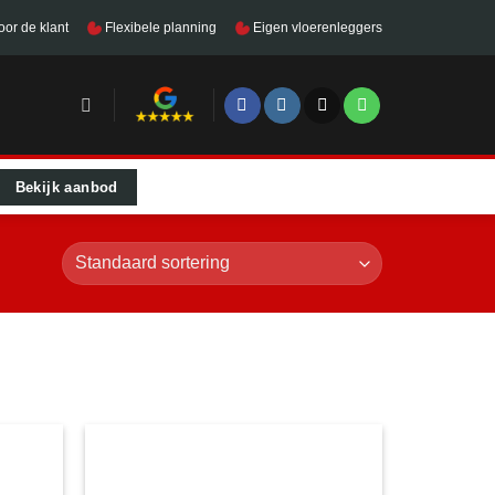
oor de klant
Flexibele planning
Eigen vloerenleggers
Bekijk aanbod