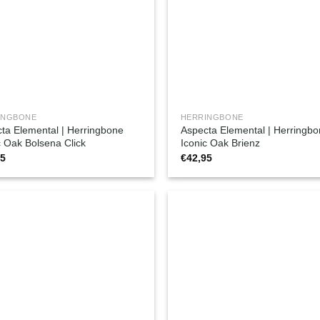
INGBONE
HERRINGBONE
ta Elemental | Herringbone
Aspecta Elemental | Herringb
c Oak Bolsena Click
Iconic Oak Brienz
95
€
42,95