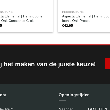
INGBONE
HERRINGBONE
ta Elemental | Herringbone
Aspecta Elemental | Herringb
c Oak Constance Click
Iconic Oak Prespa
95
€
42,95
j het maken van de juiste keuze!
icht
Openingstijden
Maandag
GESLOTEN
atie PVC