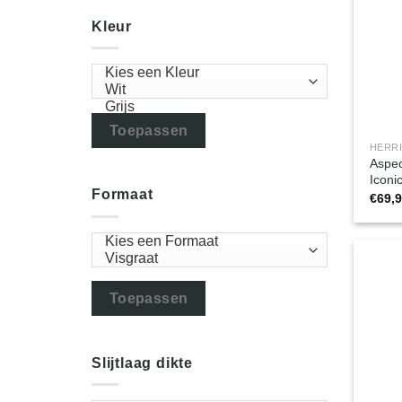
Kleur
Toepassen
HERR
Aspec
Iconi
Formaat
€
69,
Toepassen
Slijtlaag dikte